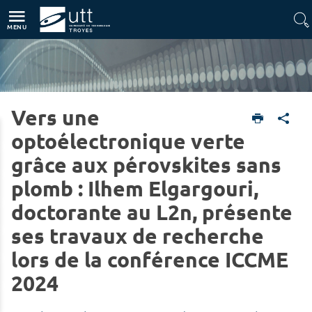
Accès directs
Navigation
Aller au contenu
MENU
Vers une
Home
Research
News
optoélectronique verte
grâce aux pérovskites sans
plomb : Ilhem Elgargouri,
doctorante au L2n, présente
ses travaux de recherche
lors de la conférence ICCME
2024