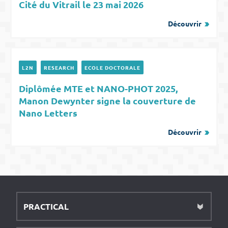
Cité du Vitrail le 23 mai 2026
Découvrir
L2N
RESEARCH
ECOLE DOCTORALE
Diplômée MTE et NANO-PHOT 2025,
Manon Dewynter signe la couverture de
Nano Letters
Découvrir
PRACTICAL