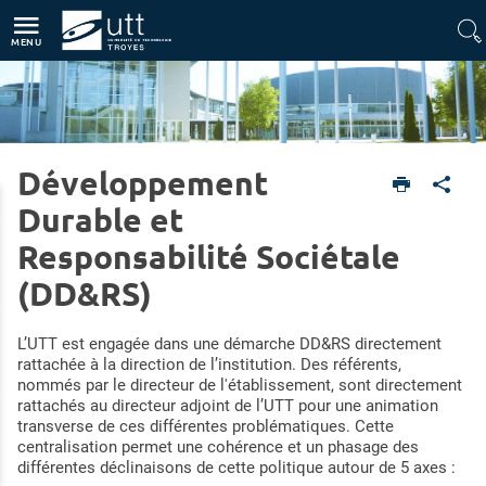
Accès directs
Navigation
Aller au contenu
MENU
Développement
Home
UTT
Développement Durable et Responsabilité Sociétale (DDRS)
Durable et
Responsabilité Sociétale
(DD&RS)
L’UTT est engagée dans une démarche DD&RS directement
rattachée à la direction de l’institution. Des référents,
nommés par le directeur de l'établissement, sont directement
rattachés au directeur adjoint de l’UTT pour une animation
transverse de ces différentes problématiques. Cette
centralisation permet une cohérence et un phasage des
différentes déclinaisons de cette politique autour de 5 axes :