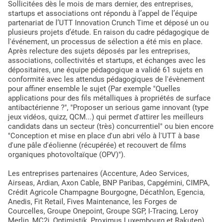
Sollicitées dès le mois de mars dernier, des entreprises,
startups et associations ont répondu à l’appel de l’équipe
partenariat de l’UTT Innovation Crunch Time et déposé un ou
plusieurs projets d’étude. En raison du cadre pédagogique de
l'événement, un processus de sélection a été mis en place.
Après relecture des sujets déposés par les entreprises,
associations, collectivités et startups, et échanges avec les
dépositaires, une équipe pédagogique a validé 61 sujets en
conformité avec les attendus pédagogiques de l'évènement
pour affiner ensemble le sujet (Par exemple "Quelles
applications pour des fils métalliques à propriétés de surface
antibactérienne ?", "Proposer un serious game innovant (type
jeux vidéos, quizz, QCM...) qui permet d'attirer les meilleurs
candidats dans un secteur (très) concurrentiel" ou bien encore
"Conception et mise en place d'un abri vélo à l'UTT à base
d'une pâle d'éolienne (récupérée) et recouvert de films
organiques photovoltaïque (OPV)").
Les entreprises partenaires (Accenture, Adeo Services,
Airseas, Ardian, Axon Cable, BNP Paribas, Capgémini, CIMPA,
Crédit Agricole Champagne Bourgogne, Décathlon, Egencia,
Anedis, Fit Retail, Fives Maintenance, les Forges de
Courcelles, Groupe Onepoint, Groupe SGP, I-Tracing, Leroy
Merlin, MC2i, Optimistik, Proximus Luxembourg et Rakuten),