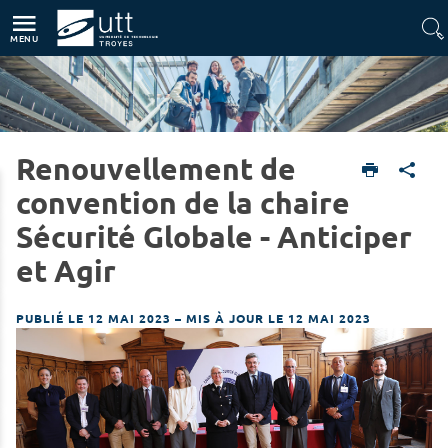
Accès directs
Navigation
Aller au contenu
MENU
Renouvellement de
Home
UTT
convention de la chaire
Sécurité Globale - Anticiper
et Agir
PUBLIÉ LE 12 MAI 2023
–
MIS À JOUR LE 12 MAI 2023