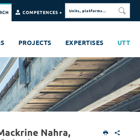
RCH
COMPETENCES +
RECHE
MS
PROJECTS
EXPERTISES
UTT
Mackrine Nahra,