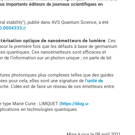
lus importants éditeurs de journaux scientifiques en
al stability"), publié dans AVS Quantum Science, a été
/10.0004333
ctérisation optique de nanoémetteurs de lumière
. Ces
pour la première fois que les défauts à base de germanium
ogies quantiques. Ces nanoémetteurs sont efficaces et
 de l’information sur un photon unique ; on parle de bit
uctures photoniques plus complexes telles que des guides
es pour cela, elles sont une signature de l’
unité de
roche. L’idée est de faire un réseau de ces émetteurs entre
e type Marie Curie : LIMQUET (
https://blog.u-
applications en technologies quantiques.
mise à jour le 08 avril 2021