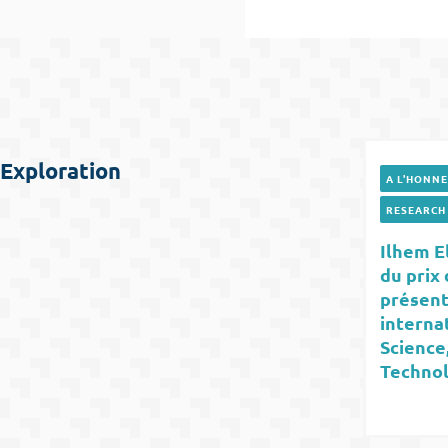
Exploration
A L'HONN
RESEARCH
Ilhem E
du prix 
présent
interna
Science
Technol