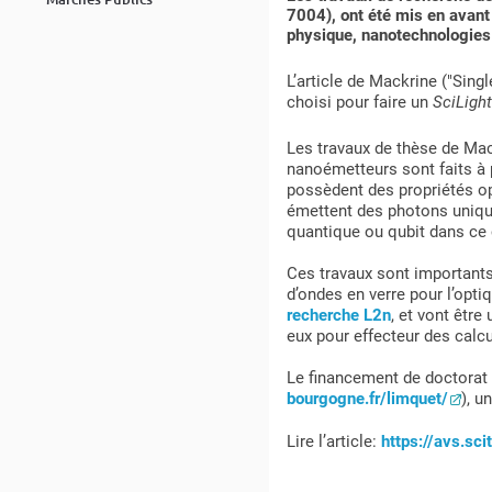
7004), ont été mis en avant 
physique, nanotechnologies
L’article de Mackrine ("Sin
choisi pour faire un
SciLigh
Les travaux de thèse de Mac
nanoémetteurs sont faits à 
possèdent des propriétés op
émettent des photons uniques
quantique ou qubit dans ce 
Ces travaux sont importants
d’ondes en verre pour l’opti
recherche L2n
, et vont être
eux pour effecteur des calc
Le financement de doctorat 
bourgogne.fr/limquet/
), u
Lire l’article:
https://avs.sc