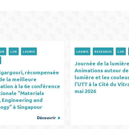
EUR
L2N
LASMIS
LASMIS
RESEARCH
L2N
Journée de la lumière
Animations autour de
lgargouri, récompensée
lumière et les couleu
de la meilleure
l'UTT à la Cité du Vitra
ation à la 6e conférence
mai 2026
tionale "Materials
, Engineering and
ogy" à Singapour
Découvrir