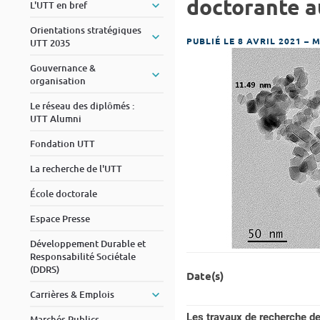
doctorante au
L'UTT en bref
Orientations stratégiques
PUBLIÉ LE 8 AVRIL 2021
–
M
UTT 2035
Gouvernance &
organisation
Le réseau des diplômés :
UTT Alumni
Fondation UTT
La recherche de l'UTT
École doctorale
Espace Presse
Développement Durable et
Responsabilité Sociétale
(DDRS)
Date(s)
Carrières & Emplois
Les travaux de recherche d
Marchés Publics