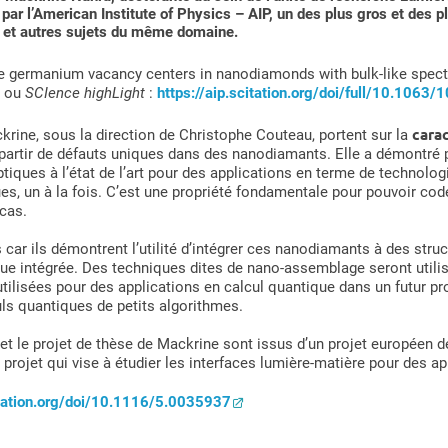
par l’American Institute of Physics – AIP, un des plus gros et des p
 et autres sujets du même domaine.
gle germanium vacancy centers in nanodiamonds with bulk-like spectr
t
ou
SCIence highLight
:
https://aip.scitation.org/doi/full/10.1063
cara
krine, sous la direction de Christophe Couteau, portent sur la
partir de défauts uniques dans des nanodiamants. Elle a démontré 
tiques à l’état de l’art pour des applications en terme de technol
, un à la fois. C’est une propriété fondamentale pour pouvoir coder
cas.
 car ils démontrent l’utilité d’intégrer ces nanodiamants à des str
que intégrée. Des techniques dites de nano-assemblage seront utilisé
 utilisées pour des applications en calcul quantique dans un futur p
uls quantiques de petits algorithmes.
et le projet de thèse de Mackrine sont issus d’un projet européen d
n projet qui vise à étudier les interfaces lumière-matière pour des 
itation.org/doi/10.1116/5.0035937