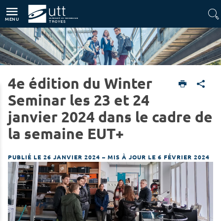
Accès directs
Navigation
Aller au contenu
MENU
4e édition du Winter
Home
UTT
Seminar les 23 et 24
janvier 2024 dans le cadre de
la semaine EUT+
PUBLIÉ LE 26 JANVIER 2024
–
MIS À JOUR LE 6 FÉVRIER 2024